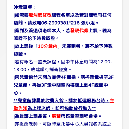
注意事項 :
|如需要
取消或修改
課程名單以及若對課程有任何
疑問，請致電06-2999381*216 張小姐。
|簽到及簽退須老師本人，若
發現代簽
上課，視為
曠課不給予時數認證。
|於上課後「
10分鐘內
」未簽到者，將不給予時數
認證。
|若有報名一整天課程，因中午休息時間為12:00-
13:00，故建議可攜帶輕食。
|因兒童館並未開放直達4F電梯，請搭乘電梯至3F
兒童館，再從3F走中間室內樓梯上到4F視聽中
心。
**兒童館隸屬於收費入館，請於抵達服務台時，
主
動告知
為上課老師，即可協助放行進入**
|為維護上課品質，
嚴禁
帶孩童至課程會場。
|亦提醒老師，可隨時至托嬰中心人員報名系統之