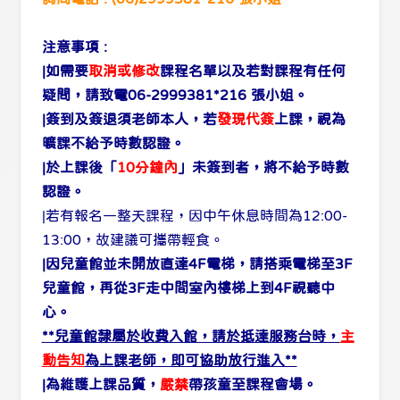
注意事項 :
|如需要
取消或修改
課程名單以及若對課程有任何
疑問，請致電06-2999381*216 張小姐。
|簽到及簽退須老師本人，若
發現代簽
上課，視為
曠課不給予時數認證。
|於上課後「
10分鐘內
」未簽到者，將不給予時數
認證。
|若有報名一整天課程，因中午休息時間為12:00-
13:00，故建議可攜帶輕食。
|因兒童館並未開放直達4F電梯，請搭乘電梯至3F
兒童館，再從3F走中間室內樓梯上到4F視聽中
心。
**兒童館隸屬於收費入館，請於抵達服務台時，
主
動告知
為上課老師，即可協助放行進入**
|為維護上課品質，
嚴禁
帶孩童至課程會場。